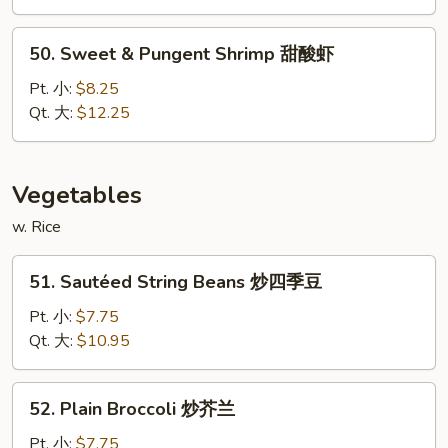
Chicken
甜
50.
50. Sweet & Pungent Shrimp 甜酸虾
酸
Sweet
鸡
&
Pt. 小:
$8.25
Pungent
Qt. 大:
$12.25
Shrimp
甜
酸
Vegetables
虾
w. Rice
51.
51. Sautéed String Beans 炒四季豆
Sautéed
String
Pt. 小:
$7.75
Beans
Qt. 大:
$10.95
炒
四
52.
52. Plain Broccoli 炒芥兰
季
Plain
豆
Broccoli
Pt. 小:
$7.75