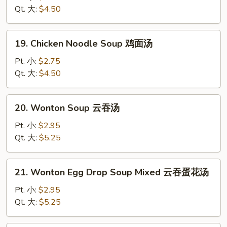
Soup
Qt. 大:
$4.50
鸡
米
19.
19. Chicken Noodle Soup 鸡面汤
汤
Chicken
Noodle
Pt. 小:
$2.75
Soup
Qt. 大:
$4.50
鸡
面
20.
20. Wonton Soup 云吞汤
汤
Wonton
Soup
Pt. 小:
$2.95
云
Qt. 大:
$5.25
吞
汤
21.
21. Wonton Egg Drop Soup Mixed 云吞蛋花汤
Wonton
Egg
Pt. 小:
$2.95
Drop
Qt. 大:
$5.25
Soup
Mixed