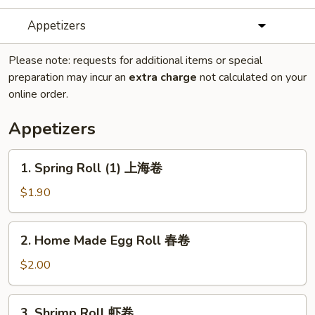
Appetizers
Please note: requests for additional items or special
preparation may incur an
extra charge
not calculated on your
online order.
Appetizers
1.
1. Spring Roll (1) 上海卷
Spring
Roll
$1.90
(1)
上
2.
2. Home Made Egg Roll 春卷
海
Home
卷
Made
$2.00
Egg
Roll
3.
3. Shrimp Roll 虾卷
春