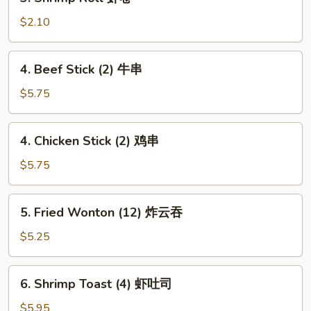
Shrimp
卷
Roll
$2.10
虾
卷
4.
4. Beef Stick (2) 牛串
Beef
Stick
$5.75
(2)
牛
4.
4. Chicken Stick (2) 鸡串
串
Chicken
Stick
$5.75
(2)
鸡
5.
5. Fried Wonton (12) 炸云吞
串
Fried
Wonton
$5.25
(12)
炸
6.
6. Shrimp Toast (4) 虾吐司
云
Shrimp
吞
Toast
$5.95