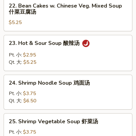
22.
22. Bean Cakes w. Chinese Veg. Mixed Soup
云
Bean
什菜豆腐汤
吞
Cakes
蛋
$5.25
w.
花
Chinese
汤
Veg.
23.
23. Hot & Sour Soup 酸辣汤
Mixed
Hot
Soup
&
Pt. 小:
$2.95
什
Sour
Qt. 大:
$5.25
菜
Soup
豆
酸
24.
腐
辣
24. Shrimp Noodle Soup 鸡面汤
Shrimp
汤
汤
Noodle
Pt. 小:
$3.75
Soup
Qt. 大:
$6.50
鸡
面
25.
25. Shrimp Vegetable Soup 虾菜汤
汤
Shrimp
Vegetable
Pt. 小:
$3.75