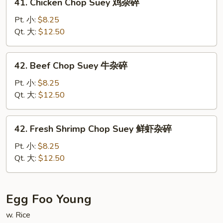
41. Chicken Chop Suey 鸡杂碎
烧
Chicken
杂
Chop
Pt. 小:
$8.25
碎
Suey
Qt. 大:
$12.50
鸡
杂
42.
42. Beef Chop Suey 牛杂碎
碎
Beef
Chop
Pt. 小:
$8.25
Suey
Qt. 大:
$12.50
牛
杂
42.
42. Fresh Shrimp Chop Suey 鲜虾杂碎
碎
Fresh
Shrimp
Pt. 小:
$8.25
Chop
Qt. 大:
$12.50
Suey
鲜
虾
Egg Foo Young
杂
w. Rice
碎