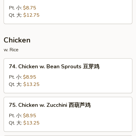
Roast
芦
Pork
Pt. 小:
$8.75
炒
w.
Qt. 大:
$12.75
肉
Chinese
Bok
Choy
Chicken
白
w. Rice
菜
炒
74.
肉
74. Chicken w. Bean Sprouts 豆芽鸡
Chicken
w.
Pt. 小:
$8.95
Bean
Qt. 大:
$13.25
Sprouts
豆
75.
75. Chicken w. Zucchini 西葫芦鸡
芽
Chicken
鸡
w.
Pt. 小:
$8.95
Zucchini
Qt. 大:
$13.25
西