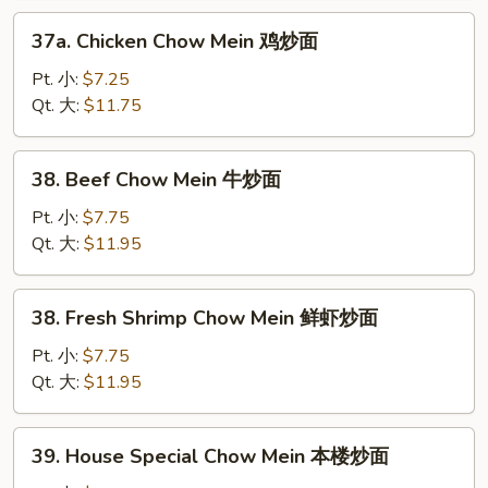
烧
37a.
37a. Chicken Chow Mein 鸡炒面
炒
Chicken
面
Chow
Pt. 小:
$7.25
Mein
Qt. 大:
$11.75
鸡
炒
38.
38. Beef Chow Mein 牛炒面
面
Beef
Chow
Pt. 小:
$7.75
Mein
Qt. 大:
$11.95
牛
炒
38.
38. Fresh Shrimp Chow Mein 鲜虾炒面
面
Fresh
Shrimp
Pt. 小:
$7.75
Chow
Qt. 大:
$11.95
Mein
鲜
39.
39. House Special Chow Mein 本楼炒面
虾
House
炒