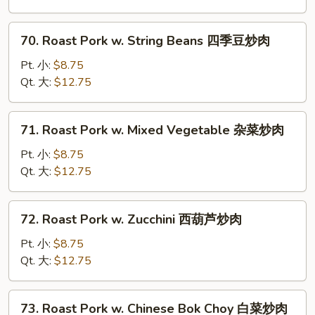
炒
Broccoli
肉
芥
70.
70. Roast Pork w. String Beans 四季豆炒肉
兰
Roast
炒
Pork
Pt. 小:
$8.75
肉
w.
Qt. 大:
$12.75
String
Beans
71.
71. Roast Pork w. Mixed Vegetable 杂菜炒肉
四
Roast
季
Pork
Pt. 小:
$8.75
豆
w.
Qt. 大:
$12.75
炒
Mixed
肉
Vegetable
72.
72. Roast Pork w. Zucchini 西葫芦炒肉
杂
Roast
菜
Pork
Pt. 小:
$8.75
炒
w.
Qt. 大:
$12.75
肉
Zucchini
西
73.
73. Roast Pork w. Chinese Bok Choy 白菜炒肉
葫