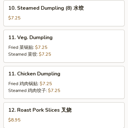
锅
10.
10. Steamed Dumpling (8) 水饺
贴
Steamed
Dumpling
$7.25
(8)
水
11.
11. Veg. Dumpling
饺
Veg.
Dumpling
Fried 菜锅贴:
$7.25
Steamed 菜饺:
$7.25
11.
11. Chicken Dumpling
Chicken
Dumpling
Fried 鸡肉锅贴:
$7.25
Steamed 鸡肉饺子:
$7.25
12.
12. Roast Pork Slices 叉烧
Roast
Pork
$8.95
Slices