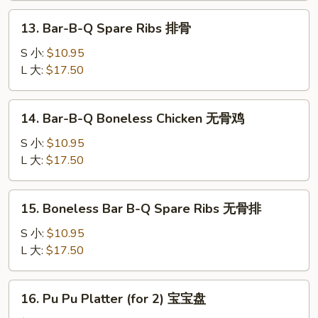
叉
13.
13. Bar-B-Q Spare Ribs 排骨
烧
Bar-
B-
S 小:
$10.95
Q
L 大:
$17.50
Spare
Ribs
14.
14. Bar-B-Q Boneless Chicken 无骨鸡
排
Bar-
骨
B-
S 小:
$10.95
Q
L 大:
$17.50
Boneless
Chicken
15.
15. Boneless Bar B-Q Spare Ribs 无骨排
无
Boneless
骨
Bar
S 小:
$10.95
鸡
B-
L 大:
$17.50
Q
Spare
16.
16. Pu Pu Platter (for 2) 宝宝盘
Ribs
Pu
无