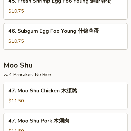
45. Fresh Shrimp Egg Foo Young 鲜虾蓉蛋
牛
Fresh
蓉
Shrimp
$10.75
蛋
Egg
Foo
46.
46. Subgum Egg Foo Young 什锦蓉蛋
Young
Subgum
鲜
Egg
$10.75
虾
Foo
蓉
Young
蛋
什
Moo Shu
锦
w. 4 Pancakes, No Rice
蓉
蛋
47.
47. Moo Shu Chicken 木须鸡
Moo
Shu
$11.50
Chicken
木
47.
47. Moo Shu Pork 木须肉
须
Moo
鸡
Shu