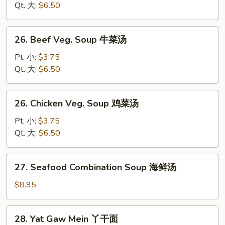
Soup
Qt. 大:
$6.50
虾
菜
26.
26. Beef Veg. Soup 牛菜汤
汤
Beef
Veg.
Pt. 小:
$3.75
Soup
Qt. 大:
$6.50
牛
菜
26.
26. Chicken Veg. Soup 鸡菜汤
汤
Chicken
Veg.
Pt. 小:
$3.75
Soup
Qt. 大:
$6.50
鸡
菜
27.
27. Seafood Combination Soup 海鲜汤
汤
Seafood
Combination
$8.95
Soup
海
28.
28. Yat Gaw Mein 丫干面
鲜
Yat