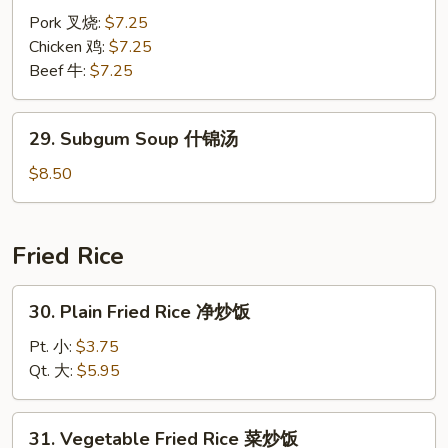
汤
Gaw
Pork 叉烧:
$7.25
Mein
Chicken 鸡:
$7.25
丫
Beef 牛:
$7.25
干
面
29.
29. Subgum Soup 什锦汤
Subgum
Soup
$8.50
什
锦
汤
Fried Rice
30.
30. Plain Fried Rice 净炒饭
Plain
Fried
Pt. 小:
$3.75
Rice
Qt. 大:
$5.95
净
炒
31.
31. Vegetable Fried Rice 菜炒饭
饭