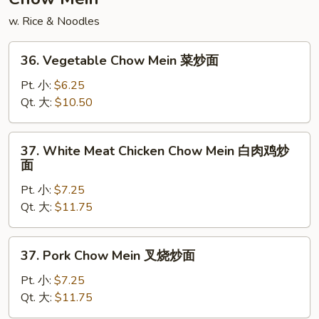
炒
w. Rice & Noodles
饭
36.
36. Vegetable Chow Mein 菜炒面
Vegetable
Chow
Pt. 小:
$6.25
Mein
Qt. 大:
$10.50
菜
炒
37.
37. White Meat Chicken Chow Mein 白肉鸡炒
面
White
面
Meat
Pt. 小:
$7.25
Chicken
Qt. 大:
$11.75
Chow
Mein
白
37.
37. Pork Chow Mein 叉烧炒面
肉
Pork
鸡
Chow
Pt. 小:
$7.25
炒
Mein
Qt. 大:
$11.75
面
叉