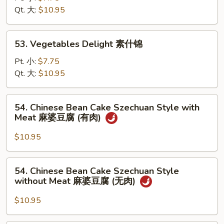
炒
Qt. 大:
$10.95
芥
兰
53.
53. Vegetables Delight 素什锦
Vegetables
Delight
Pt. 小:
$7.75
素
Qt. 大:
$10.95
什
锦
54.
54. Chinese Bean Cake Szechuan Style with
Chinese
Meat 麻婆豆腐 (有肉)
Bean
Cake
$10.95
Szechuan
Style
54.
54. Chinese Bean Cake Szechuan Style
with
Chinese
without Meat 麻婆豆腐 (无肉)
Meat
Bean
麻
Cake
$10.95
婆
Szechuan
豆
Style