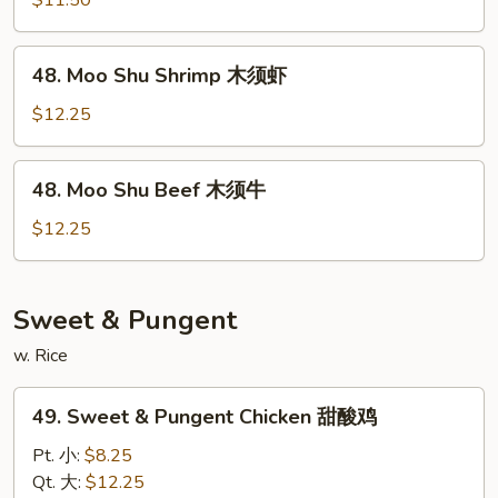
$11.50
Pork
木
48.
48. Moo Shu Shrimp 木须虾
须
Moo
肉
Shu
$12.25
Shrimp
木
48.
48. Moo Shu Beef 木须牛
须
Moo
虾
Shu
$12.25
Beef
木
须
Sweet & Pungent
牛
w. Rice
49.
49. Sweet & Pungent Chicken 甜酸鸡
Sweet
&
Pt. 小:
$8.25
Pungent
Qt. 大:
$12.25