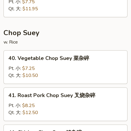
Special
Pt. 小:
$7.75
面
Chow
Qt. 大:
$11.95
Mein
本
楼
Chop Suey
炒
w. Rice
面
40.
40. Vegetable Chop Suey 菜杂碎
Vegetable
Chop
Pt. 小:
$7.25
Suey
Qt. 大:
$10.50
菜
杂
41.
41. Roast Pork Chop Suey 叉烧杂碎
碎
Roast
Pork
Pt. 小:
$8.25
Chop
Qt. 大:
$12.50
Suey
叉
41.