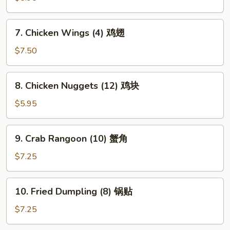
(4)
虾
7.
7. Chicken Wings (4) 鸡翅
吐
Chicken
司
Wings
$7.50
(4)
鸡
8.
8. Chicken Nuggets (12) 鸡块
翅
Chicken
Nuggets
$5.95
(12)
鸡
9.
9. Crab Rangoon (10) 蟹角
块
Crab
Rangoon
$7.25
(10)
蟹
10.
10. Fried Dumpling (8) 锅贴
角
Fried
Dumpling
$7.25
(8)