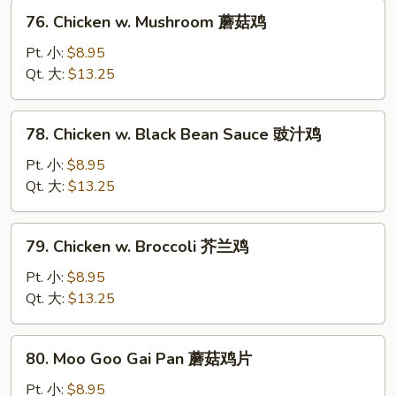
葫
76.
76. Chicken w. Mushroom 蘑菇鸡
芦
Chicken
鸡
w.
Pt. 小:
$8.95
Mushroom
Qt. 大:
$13.25
蘑
菇
78.
78. Chicken w. Black Bean Sauce 豉汁鸡
鸡
Chicken
w.
Pt. 小:
$8.95
Black
Qt. 大:
$13.25
Bean
Sauce
79.
79. Chicken w. Broccoli 芥兰鸡
豉
Chicken
汁
w.
Pt. 小:
$8.95
鸡
Broccoli
Qt. 大:
$13.25
芥
兰
80.
80. Moo Goo Gai Pan 蘑菇鸡片
鸡
Moo
Goo
Pt. 小:
$8.95