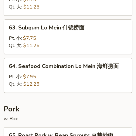
Lo
Qt. 大:
$11.25
Mein
鲜
63.
63. Subgum Lo Mein 什锦捞面
虾
Subgum
捞
Lo
Pt. 小:
$7.75
面
Mein
Qt. 大:
$11.25
什
锦
64.
64. Seafood Combination Lo Mein 海鲜捞面
捞
Seafood
面
Combination
Pt. 小:
$7.95
Lo
Qt. 大:
$12.25
Mein
海
鲜
Pork
捞
w. Rice
面
65.
65. Roast Pork w. Bean Sprouts 豆芽炒肉