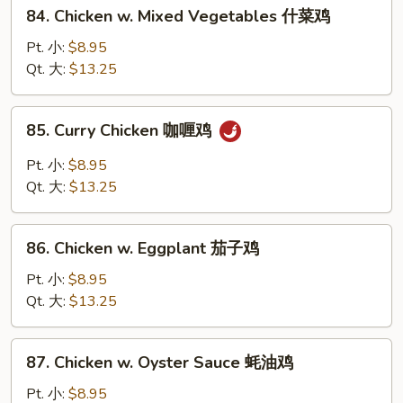
84.
84. Chicken w. Mixed Vegetables 什菜鸡
洋
Chicken
葱
w.
Pt. 小:
$8.95
胡
Mixed
Qt. 大:
$13.25
椒
Vegetables
鸡
什
85.
85. Curry Chicken 咖喱鸡
菜
Curry
鸡
Chicken
Pt. 小:
$8.95
咖
Qt. 大:
$13.25
喱
鸡
86.
86. Chicken w. Eggplant 茄子鸡
Chicken
w.
Pt. 小:
$8.95
Eggplant
Qt. 大:
$13.25
茄
子
87.
87. Chicken w. Oyster Sauce 蚝油鸡
鸡
Chicken
w.
Pt. 小:
$8.95