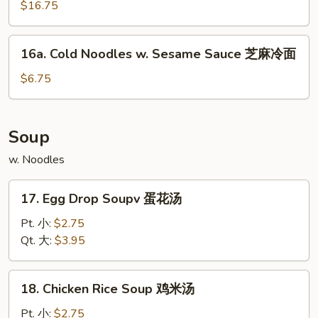
Pu
$16.75
骨
Platter
排
(for
16a.
16a. Cold Noodles w. Sesame Sauce 芝麻冷面
2)
Cold
宝
Noodles
$6.75
宝
w.
盘
Sesame
Sauce
Soup
芝
w. Noodles
麻
冷
17.
面
17. Egg Drop Soupv 蛋花汤
Egg
Drop
Pt. 小:
$2.75
Soupv
Qt. 大:
$3.95
蛋
花
18.
18. Chicken Rice Soup 鸡米汤
汤
Chicken
Rice
Pt. 小:
$2.75