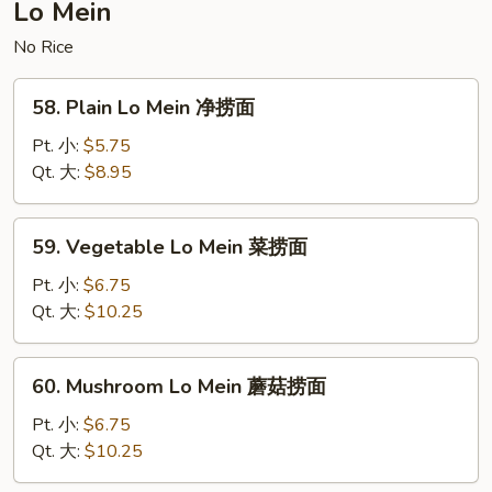
Lo Mein
豆
腐
No Rice
58.
58. Plain Lo Mein 净捞面
Plain
Lo
Pt. 小:
$5.75
Mein
Qt. 大:
$8.95
净
捞
59.
59. Vegetable Lo Mein 菜捞面
面
Vegetable
Lo
Pt. 小:
$6.75
Mein
Qt. 大:
$10.25
菜
捞
60.
60. Mushroom Lo Mein 蘑菇捞面
面
Mushroom
Lo
Pt. 小:
$6.75
Mein
Qt. 大:
$10.25
蘑