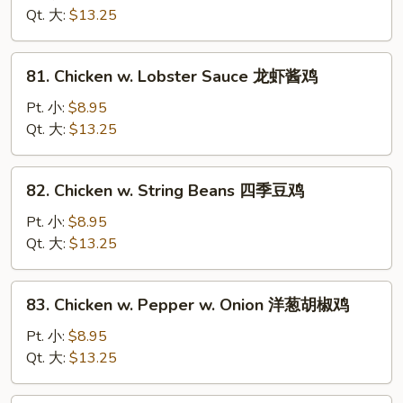
Gai
Qt. 大:
$13.25
Pan
蘑
81.
81. Chicken w. Lobster Sauce 龙虾酱鸡
菇
Chicken
鸡
w.
Pt. 小:
$8.95
片
Lobster
Qt. 大:
$13.25
Sauce
龙
82.
82. Chicken w. String Beans 四季豆鸡
虾
Chicken
酱
w.
Pt. 小:
$8.95
鸡
String
Qt. 大:
$13.25
Beans
四
83.
83. Chicken w. Pepper w. Onion 洋葱胡椒鸡
季
Chicken
豆
w.
Pt. 小:
$8.95
鸡
Pepper
Qt. 大:
$13.25
w.
Onion