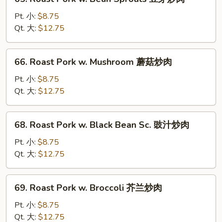
Roast
Pork
Pt. 小:
$8.75
w.
Qt. 大:
$12.75
Bean
Sprouts
66.
66. Roast Pork w. Mushroom 蘑菇炒肉
豆
Roast
芽
Pork
Pt. 小:
$8.75
炒
w.
Qt. 大:
$12.75
肉
Mushroom
蘑
68.
68. Roast Pork w. Black Bean Sc. 豉汁炒肉
菇
Roast
炒
Pork
Pt. 小:
$8.75
肉
w.
Qt. 大:
$12.75
Black
Bean
69.
69. Roast Pork w. Broccoli 芥兰炒肉
Sc.
Roast
豉
Pork
Pt. 小:
$8.75
汁
w.
Qt. 大:
$12.75