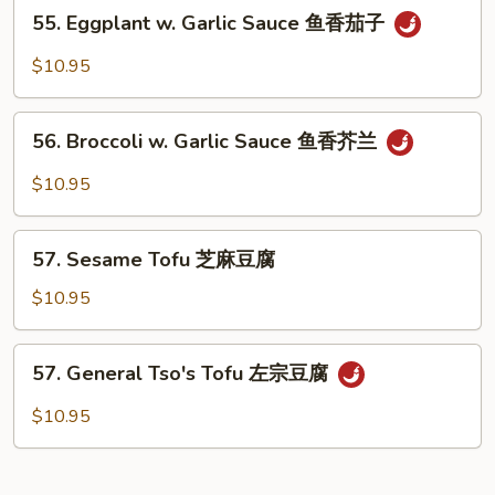
55.
腐
55. Eggplant w. Garlic Sauce 鱼香茄子
without
Eggplant
(有
Meat
w.
$10.95
肉)
麻
Garlic
婆
Sauce
56.
豆
鱼
56. Broccoli w. Garlic Sauce 鱼香芥兰
Broccoli
腐
香
w.
(无
$10.95
茄
Garlic
肉)
子
Sauce
57.
鱼
57. Sesame Tofu 芝麻豆腐
Sesame
香
Tofu
$10.95
芥
芝
兰
麻
57.
57. General Tso's Tofu 左宗豆腐
豆
General
腐
Tso's
$10.95
Tofu
左
宗