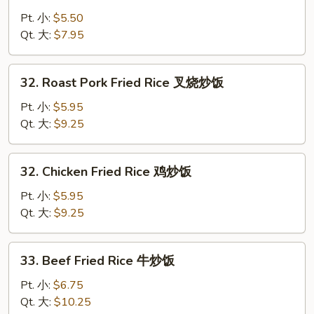
Vegetable
Fried
Pt. 小:
$5.50
Rice
Qt. 大:
$7.95
菜
炒
32.
32. Roast Pork Fried Rice 叉烧炒饭
饭
Roast
Pork
Pt. 小:
$5.95
Fried
Qt. 大:
$9.25
Rice
叉
32.
32. Chicken Fried Rice 鸡炒饭
烧
Chicken
炒
Fried
Pt. 小:
$5.95
饭
Rice
Qt. 大:
$9.25
鸡
炒
33.
33. Beef Fried Rice 牛炒饭
饭
Beef
Fried
Pt. 小:
$6.75
Rice
Qt. 大:
$10.25