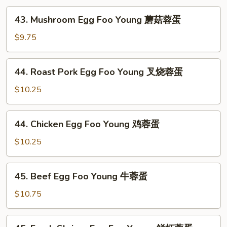
43.
43. Mushroom Egg Foo Young 蘑菇蓉蛋
Mushroom
Egg
$9.75
Foo
Young
44.
44. Roast Pork Egg Foo Young 叉烧蓉蛋
蘑
Roast
菇
Pork
$10.25
蓉
Egg
蛋
Foo
44.
44. Chicken Egg Foo Young 鸡蓉蛋
Young
Chicken
叉
Egg
$10.25
烧
Foo
蓉
Young
45.
蛋
45. Beef Egg Foo Young 牛蓉蛋
鸡
Beef
蓉
Egg
$10.75
蛋
Foo
Young
45.