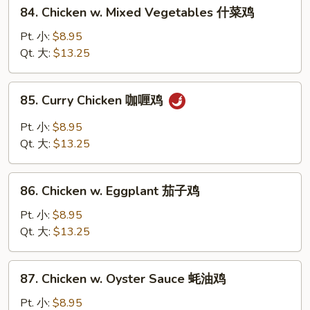
84.
84. Chicken w. Mixed Vegetables 什菜鸡
洋
Chicken
葱
w.
Pt. 小:
$8.95
胡
Mixed
Qt. 大:
$13.25
椒
Vegetables
鸡
什
85.
85. Curry Chicken 咖喱鸡
菜
Curry
鸡
Chicken
Pt. 小:
$8.95
咖
Qt. 大:
$13.25
喱
鸡
86.
86. Chicken w. Eggplant 茄子鸡
Chicken
w.
Pt. 小:
$8.95
Eggplant
Qt. 大:
$13.25
茄
子
87.
87. Chicken w. Oyster Sauce 蚝油鸡
鸡
Chicken
w.
Pt. 小:
$8.95