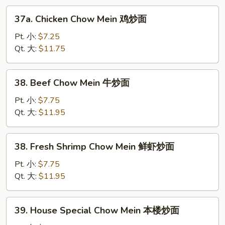
烧
37a.
37a. Chicken Chow Mein 鸡炒面
炒
Chicken
面
Chow
Pt. 小:
$7.25
Mein
Qt. 大:
$11.75
鸡
炒
38.
38. Beef Chow Mein 牛炒面
面
Beef
Chow
Pt. 小:
$7.75
Mein
Qt. 大:
$11.95
牛
炒
38.
38. Fresh Shrimp Chow Mein 鲜虾炒面
面
Fresh
Shrimp
Pt. 小:
$7.75
Chow
Qt. 大:
$11.95
Mein
鲜
39.
39. House Special Chow Mein 本楼炒面
虾
House
炒