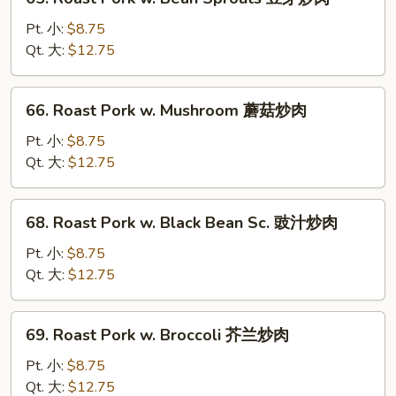
Roast
Pork
Pt. 小:
$8.75
w.
Qt. 大:
$12.75
Bean
Sprouts
66.
66. Roast Pork w. Mushroom 蘑菇炒肉
豆
Roast
芽
Pork
Pt. 小:
$8.75
炒
w.
Qt. 大:
$12.75
肉
Mushroom
蘑
68.
68. Roast Pork w. Black Bean Sc. 豉汁炒肉
菇
Roast
炒
Pork
Pt. 小:
$8.75
肉
w.
Qt. 大:
$12.75
Black
Bean
69.
69. Roast Pork w. Broccoli 芥兰炒肉
Sc.
Roast
豉
Pork
Pt. 小:
$8.75
汁
w.
Qt. 大:
$12.75