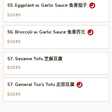
55.
腐
55. Eggplant w. Garlic Sauce 鱼香茄子
without
Eggplant
(有
Meat
w.
$10.95
肉)
麻
Garlic
婆
Sauce
56.
豆
鱼
56. Broccoli w. Garlic Sauce 鱼香芥兰
Broccoli
腐
香
w.
(无
$10.95
茄
Garlic
肉)
子
Sauce
57.
鱼
57. Sesame Tofu 芝麻豆腐
Sesame
香
Tofu
$10.95
芥
芝
兰
麻
57.
57. General Tso's Tofu 左宗豆腐
豆
General
腐
Tso's
$10.95
Tofu
左
宗