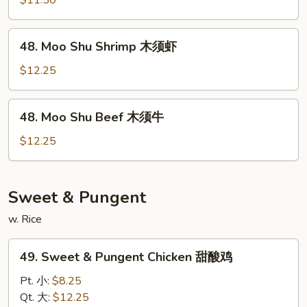
$11.50
Pork
木
48.
48. Moo Shu Shrimp 木须虾
须
Moo
肉
Shu
$12.25
Shrimp
木
48.
48. Moo Shu Beef 木须牛
须
Moo
虾
Shu
$12.25
Beef
木
须
Sweet & Pungent
牛
w. Rice
49.
49. Sweet & Pungent Chicken 甜酸鸡
Sweet
&
Pt. 小:
$8.25
Pungent
Qt. 大:
$12.25