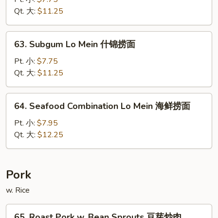
Lo
Qt. 大:
$11.25
Mein
鲜
63.
63. Subgum Lo Mein 什锦捞面
虾
Subgum
捞
Lo
Pt. 小:
$7.75
面
Mein
Qt. 大:
$11.25
什
锦
64.
64. Seafood Combination Lo Mein 海鲜捞面
捞
Seafood
面
Combination
Pt. 小:
$7.95
Lo
Qt. 大:
$12.25
Mein
海
鲜
Pork
捞
w. Rice
面
65.
65. Roast Pork w. Bean Sprouts 豆芽炒肉