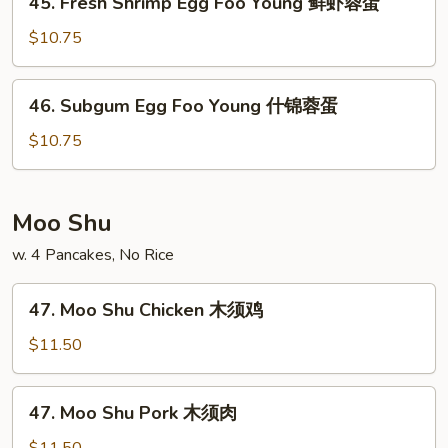
45. Fresh Shrimp Egg Foo Young 鲜虾蓉蛋
牛
Fresh
蓉
Shrimp
$10.75
蛋
Egg
Foo
46.
46. Subgum Egg Foo Young 什锦蓉蛋
Young
Subgum
鲜
Egg
$10.75
虾
Foo
蓉
Young
蛋
什
Moo Shu
锦
w. 4 Pancakes, No Rice
蓉
蛋
47.
47. Moo Shu Chicken 木须鸡
Moo
Shu
$11.50
Chicken
木
47.
47. Moo Shu Pork 木须肉
须
Moo
鸡
Shu