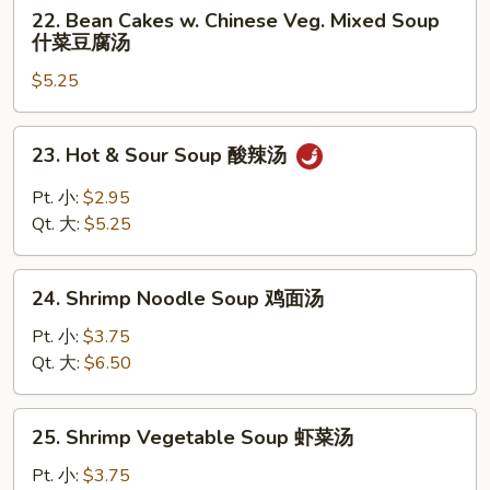
22.
22. Bean Cakes w. Chinese Veg. Mixed Soup
云
Bean
什菜豆腐汤
吞
Cakes
蛋
$5.25
w.
花
Chinese
汤
Veg.
23.
23. Hot & Sour Soup 酸辣汤
Mixed
Hot
Soup
&
Pt. 小:
$2.95
什
Sour
Qt. 大:
$5.25
菜
Soup
豆
酸
24.
腐
辣
24. Shrimp Noodle Soup 鸡面汤
Shrimp
汤
汤
Noodle
Pt. 小:
$3.75
Soup
Qt. 大:
$6.50
鸡
面
25.
25. Shrimp Vegetable Soup 虾菜汤
汤
Shrimp
Vegetable
Pt. 小:
$3.75