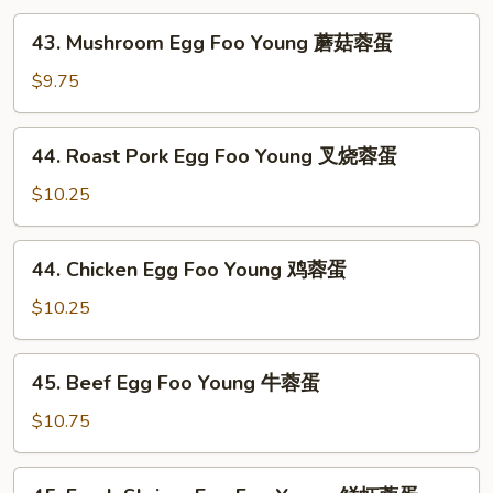
43.
43. Mushroom Egg Foo Young 蘑菇蓉蛋
Mushroom
Egg
$9.75
Foo
Young
44.
44. Roast Pork Egg Foo Young 叉烧蓉蛋
蘑
Roast
菇
Pork
$10.25
蓉
Egg
蛋
Foo
44.
44. Chicken Egg Foo Young 鸡蓉蛋
Young
Chicken
叉
Egg
$10.25
烧
Foo
蓉
Young
45.
蛋
45. Beef Egg Foo Young 牛蓉蛋
鸡
Beef
蓉
Egg
$10.75
蛋
Foo
Young
45.