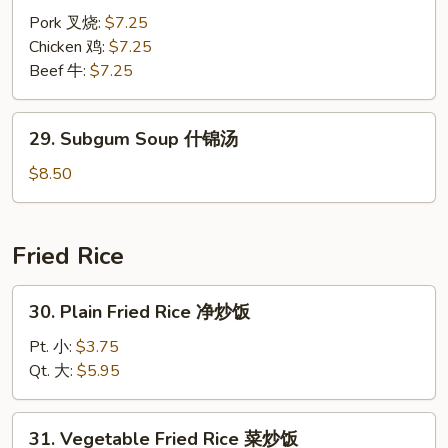
汤
Gaw
Pork 叉烧:
$7.25
Mein
Chicken 鸡:
$7.25
丫
Beef 牛:
$7.25
干
面
29.
29. Subgum Soup 什锦汤
Subgum
Soup
$8.50
什
锦
汤
Fried Rice
30.
30. Plain Fried Rice 净炒饭
Plain
Fried
Pt. 小:
$3.75
Rice
Qt. 大:
$5.95
净
炒
31.
31. Vegetable Fried Rice 菜炒饭
饭