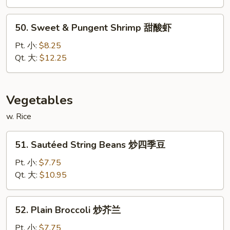
Chicken
甜
50.
50. Sweet & Pungent Shrimp 甜酸虾
酸
Sweet
鸡
&
Pt. 小:
$8.25
Pungent
Qt. 大:
$12.25
Shrimp
甜
酸
Vegetables
虾
w. Rice
51.
51. Sautéed String Beans 炒四季豆
Sautéed
String
Pt. 小:
$7.75
Beans
Qt. 大:
$10.95
炒
四
52.
52. Plain Broccoli 炒芥兰
季
Plain
豆
Broccoli
Pt. 小:
$7.75