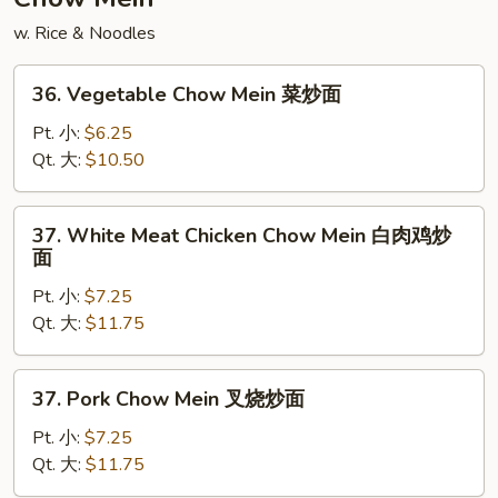
炒
w. Rice & Noodles
饭
36.
36. Vegetable Chow Mein 菜炒面
Vegetable
Chow
Pt. 小:
$6.25
Mein
Qt. 大:
$10.50
菜
炒
37.
37. White Meat Chicken Chow Mein 白肉鸡炒
面
White
面
Meat
Pt. 小:
$7.25
Chicken
Qt. 大:
$11.75
Chow
Mein
白
37.
37. Pork Chow Mein 叉烧炒面
肉
Pork
鸡
Chow
Pt. 小:
$7.25
炒
Mein
Qt. 大:
$11.75
面
叉