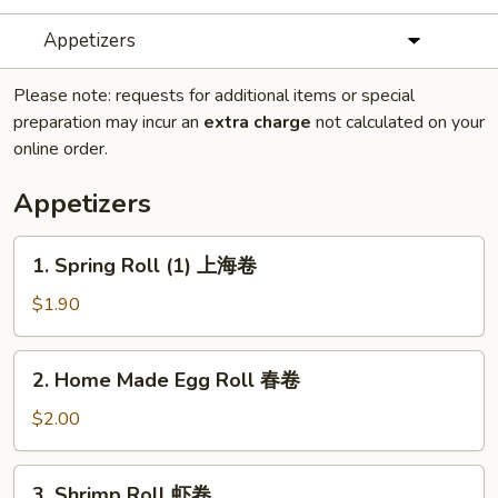
Appetizers
Please note: requests for additional items or special
preparation may incur an
extra charge
not calculated on your
online order.
Appetizers
1.
1. Spring Roll (1) 上海卷
Spring
Roll
$1.90
(1)
上
2.
2. Home Made Egg Roll 春卷
海
Home
卷
Made
$2.00
Egg
Roll
3.
3. Shrimp Roll 虾卷
春