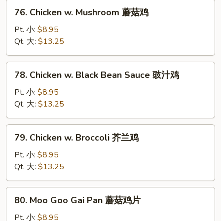
葫
76.
76. Chicken w. Mushroom 蘑菇鸡
芦
Chicken
鸡
w.
Pt. 小:
$8.95
Mushroom
Qt. 大:
$13.25
蘑
菇
78.
78. Chicken w. Black Bean Sauce 豉汁鸡
鸡
Chicken
w.
Pt. 小:
$8.95
Black
Qt. 大:
$13.25
Bean
Sauce
79.
79. Chicken w. Broccoli 芥兰鸡
豉
Chicken
汁
w.
Pt. 小:
$8.95
鸡
Broccoli
Qt. 大:
$13.25
芥
兰
80.
80. Moo Goo Gai Pan 蘑菇鸡片
鸡
Moo
Goo
Pt. 小:
$8.95