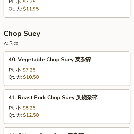
Special
Pt. 小:
$7.75
面
Chow
Qt. 大:
$11.95
Mein
本
楼
Chop Suey
炒
w. Rice
面
40.
40. Vegetable Chop Suey 菜杂碎
Vegetable
Chop
Pt. 小:
$7.25
Suey
Qt. 大:
$10.50
菜
杂
41.
41. Roast Pork Chop Suey 叉烧杂碎
碎
Roast
Pork
Pt. 小:
$8.25
Chop
Qt. 大:
$12.50
Suey
叉
41.