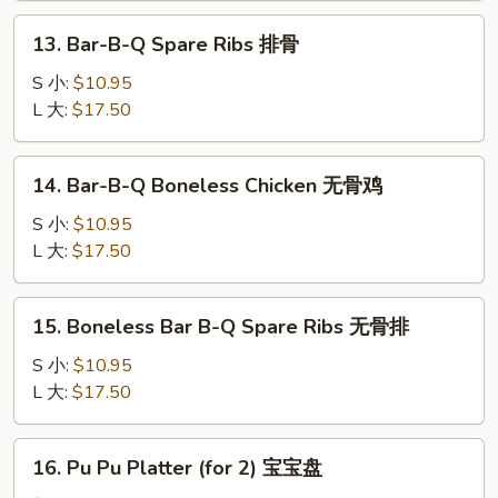
叉
13.
13. Bar-B-Q Spare Ribs 排骨
烧
Bar-
B-
S 小:
$10.95
Q
L 大:
$17.50
Spare
Ribs
14.
14. Bar-B-Q Boneless Chicken 无骨鸡
排
Bar-
骨
B-
S 小:
$10.95
Q
L 大:
$17.50
Boneless
Chicken
15.
15. Boneless Bar B-Q Spare Ribs 无骨排
无
Boneless
骨
Bar
S 小:
$10.95
鸡
B-
L 大:
$17.50
Q
Spare
16.
16. Pu Pu Platter (for 2) 宝宝盘
Ribs
Pu
无