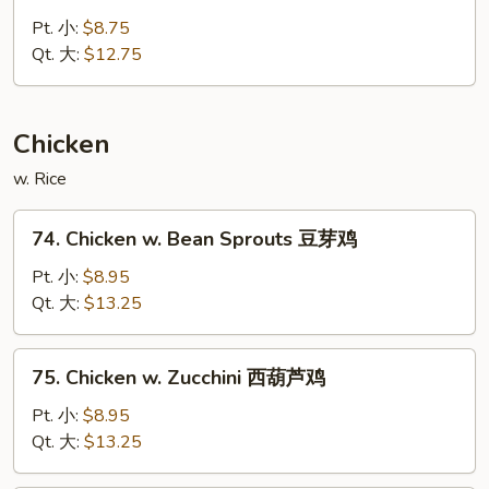
Roast
芦
Pork
Pt. 小:
$8.75
炒
w.
Qt. 大:
$12.75
肉
Chinese
Bok
Choy
Chicken
白
w. Rice
菜
炒
74.
肉
74. Chicken w. Bean Sprouts 豆芽鸡
Chicken
w.
Pt. 小:
$8.95
Bean
Qt. 大:
$13.25
Sprouts
豆
75.
75. Chicken w. Zucchini 西葫芦鸡
芽
Chicken
鸡
w.
Pt. 小:
$8.95
Zucchini
Qt. 大:
$13.25
西