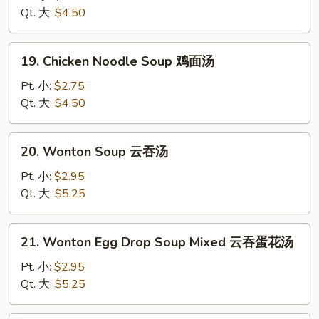
Soup
Qt. 大:
$4.50
鸡
米
19.
19. Chicken Noodle Soup 鸡面汤
汤
Chicken
Noodle
Pt. 小:
$2.75
Soup
Qt. 大:
$4.50
鸡
面
20.
20. Wonton Soup 云吞汤
汤
Wonton
Soup
Pt. 小:
$2.95
云
Qt. 大:
$5.25
吞
汤
21.
21. Wonton Egg Drop Soup Mixed 云吞蛋花汤
Wonton
Egg
Pt. 小:
$2.95
Drop
Qt. 大:
$5.25
Soup
Mixed