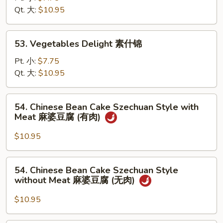
炒
Qt. 大:
$10.95
芥
兰
53.
53. Vegetables Delight 素什锦
Vegetables
Delight
Pt. 小:
$7.75
素
Qt. 大:
$10.95
什
锦
54.
54. Chinese Bean Cake Szechuan Style with
Chinese
Meat 麻婆豆腐 (有肉)
Bean
Cake
$10.95
Szechuan
Style
54.
54. Chinese Bean Cake Szechuan Style
with
Chinese
without Meat 麻婆豆腐 (无肉)
Meat
Bean
麻
Cake
$10.95
婆
Szechuan
豆
Style