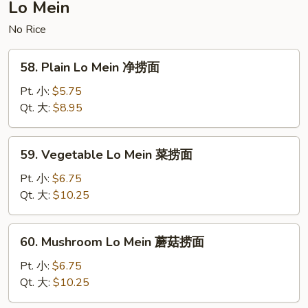
Lo Mein
豆
腐
No Rice
58.
58. Plain Lo Mein 净捞面
Plain
Lo
Pt. 小:
$5.75
Mein
Qt. 大:
$8.95
净
捞
59.
59. Vegetable Lo Mein 菜捞面
面
Vegetable
Lo
Pt. 小:
$6.75
Mein
Qt. 大:
$10.25
菜
捞
60.
60. Mushroom Lo Mein 蘑菇捞面
面
Mushroom
Lo
Pt. 小:
$6.75
Mein
Qt. 大:
$10.25
蘑