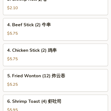
Shrimp
卷
Roll
$2.10
虾
卷
4.
4. Beef Stick (2) 牛串
Beef
Stick
$5.75
(2)
牛
4.
4. Chicken Stick (2) 鸡串
串
Chicken
Stick
$5.75
(2)
鸡
5.
5. Fried Wonton (12) 炸云吞
串
Fried
Wonton
$5.25
(12)
炸
6.
6. Shrimp Toast (4) 虾吐司
云
Shrimp
吞
Toast
$5.95