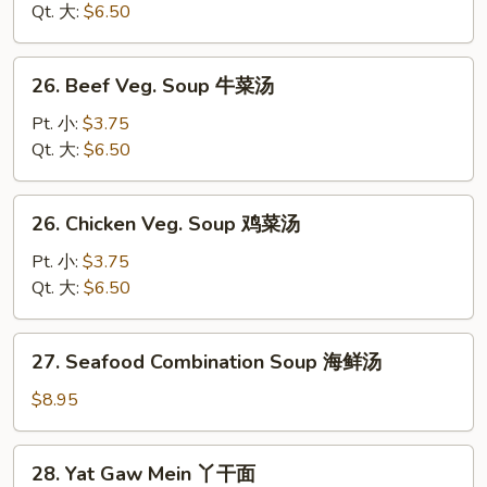
Soup
Qt. 大:
$6.50
虾
菜
26.
26. Beef Veg. Soup 牛菜汤
汤
Beef
Veg.
Pt. 小:
$3.75
Soup
Qt. 大:
$6.50
牛
菜
26.
26. Chicken Veg. Soup 鸡菜汤
汤
Chicken
Veg.
Pt. 小:
$3.75
Soup
Qt. 大:
$6.50
鸡
菜
27.
27. Seafood Combination Soup 海鲜汤
汤
Seafood
Combination
$8.95
Soup
海
28.
28. Yat Gaw Mein 丫干面
鲜
Yat