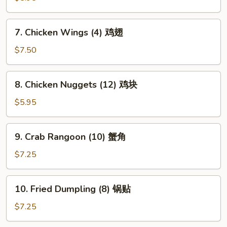
(4)
虾
7.
7. Chicken Wings (4) 鸡翅
吐
Chicken
司
Wings
$7.50
(4)
鸡
8.
8. Chicken Nuggets (12) 鸡块
翅
Chicken
Nuggets
$5.95
(12)
鸡
9.
9. Crab Rangoon (10) 蟹角
块
Crab
Rangoon
$7.25
(10)
蟹
10.
10. Fried Dumpling (8) 锅贴
角
Fried
Dumpling
$7.25
(8)