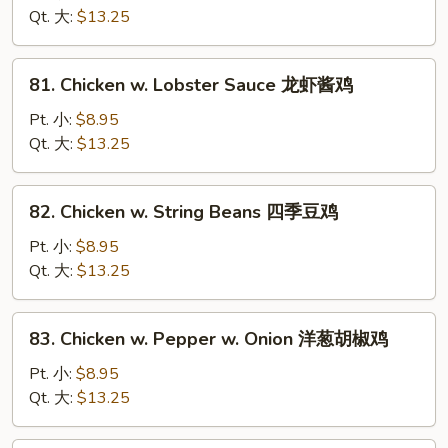
Gai
Qt. 大:
$13.25
Pan
蘑
81.
81. Chicken w. Lobster Sauce 龙虾酱鸡
菇
Chicken
鸡
w.
Pt. 小:
$8.95
片
Lobster
Qt. 大:
$13.25
Sauce
龙
82.
82. Chicken w. String Beans 四季豆鸡
虾
Chicken
酱
w.
Pt. 小:
$8.95
鸡
String
Qt. 大:
$13.25
Beans
四
83.
83. Chicken w. Pepper w. Onion 洋葱胡椒鸡
季
Chicken
豆
w.
Pt. 小:
$8.95
鸡
Pepper
Qt. 大:
$13.25
w.
Onion