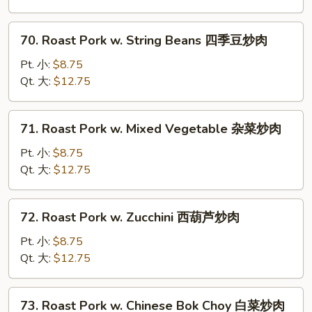
炒
Broccoli
肉
芥
70.
70. Roast Pork w. String Beans 四季豆炒肉
兰
Roast
炒
Pork
Pt. 小:
$8.75
肉
w.
Qt. 大:
$12.75
String
Beans
71.
71. Roast Pork w. Mixed Vegetable 杂菜炒肉
四
Roast
季
Pork
Pt. 小:
$8.75
豆
w.
Qt. 大:
$12.75
炒
Mixed
肉
Vegetable
72.
72. Roast Pork w. Zucchini 西葫芦炒肉
杂
Roast
菜
Pork
Pt. 小:
$8.75
炒
w.
Qt. 大:
$12.75
肉
Zucchini
西
73.
73. Roast Pork w. Chinese Bok Choy 白菜炒肉
葫