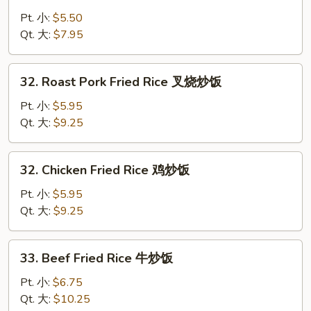
Vegetable
Fried
Pt. 小:
$5.50
Rice
Qt. 大:
$7.95
菜
炒
32.
32. Roast Pork Fried Rice 叉烧炒饭
饭
Roast
Pork
Pt. 小:
$5.95
Fried
Qt. 大:
$9.25
Rice
叉
32.
32. Chicken Fried Rice 鸡炒饭
烧
Chicken
炒
Fried
Pt. 小:
$5.95
饭
Rice
Qt. 大:
$9.25
鸡
炒
33.
33. Beef Fried Rice 牛炒饭
饭
Beef
Fried
Pt. 小:
$6.75
Rice
Qt. 大:
$10.25