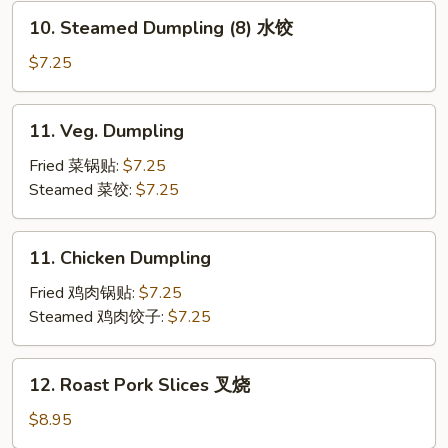
锅
10.
10. Steamed Dumpling (8) 水饺
贴
Steamed
Dumpling
$7.25
(8)
水
11.
11. Veg. Dumpling
饺
Veg.
Dumpling
Fried 菜锅贴:
$7.25
Steamed 菜饺:
$7.25
11.
11. Chicken Dumpling
Chicken
Dumpling
Fried 鸡肉锅贴:
$7.25
Steamed 鸡肉饺子:
$7.25
12.
12. Roast Pork Slices 叉烧
Roast
Pork
$8.95
Slices