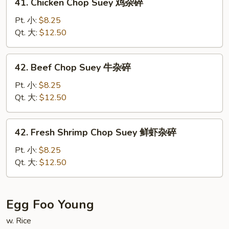
41. Chicken Chop Suey 鸡杂碎
烧
Chicken
杂
Chop
Pt. 小:
$8.25
碎
Suey
Qt. 大:
$12.50
鸡
杂
42.
42. Beef Chop Suey 牛杂碎
碎
Beef
Chop
Pt. 小:
$8.25
Suey
Qt. 大:
$12.50
牛
杂
42.
42. Fresh Shrimp Chop Suey 鲜虾杂碎
碎
Fresh
Shrimp
Pt. 小:
$8.25
Chop
Qt. 大:
$12.50
Suey
鲜
虾
Egg Foo Young
杂
w. Rice
碎