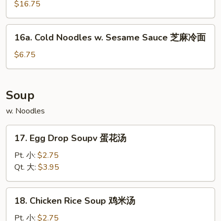
Pu
$16.75
骨
Platter
排
(for
16a.
16a. Cold Noodles w. Sesame Sauce 芝麻冷面
2)
Cold
宝
Noodles
$6.75
宝
w.
盘
Sesame
Sauce
Soup
芝
w. Noodles
麻
冷
17.
面
17. Egg Drop Soupv 蛋花汤
Egg
Drop
Pt. 小:
$2.75
Soupv
Qt. 大:
$3.95
蛋
花
18.
18. Chicken Rice Soup 鸡米汤
汤
Chicken
Rice
Pt. 小:
$2.75